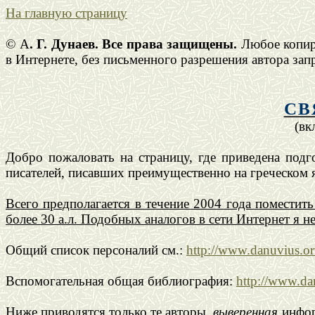
На главную страницу
© А
. Г. Дунаев. Все права защищены.
Любое копир
в Интернете, без письменного разрешения автора зап
СВ
(вк
Добро пожаловать на страницу, где приведена под
писателей, писавших преимущественно на греческом 
Всего предполагается в течение 2004 года поместит
более 30 а.л. Подобных аналогов в сети Интернет я н
Общий список персоналий см.:
http://www.danuvius.or
Вспомогательная общая библиография:
http://www.da
Ниже приводятся только те авторы,
выверенная
информ