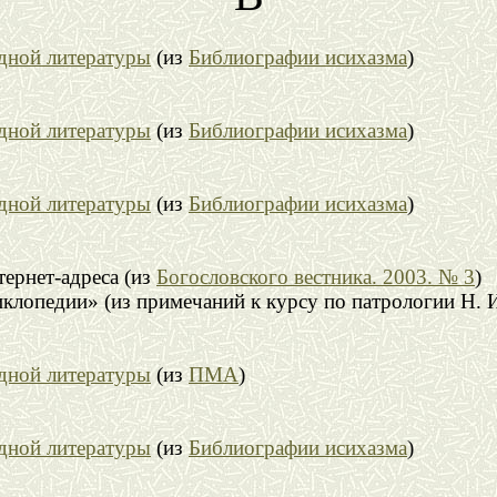
адной литературы
(из
Библиографии исихазма
)
адной литературы
(из
Библиографии исихазма
)
адной литературы
(из
Библиографии исихазма
)
ернет-адреса (из
Богословского вестника. 2003. № 3
)
лопедии» (из примечаний к курсу по патрологии Н. И
адной литературы
(из
ПМА
)
адной литературы
(из
Библиографии исихазма
)