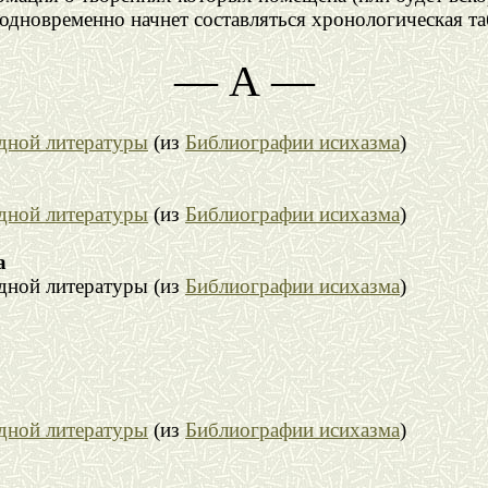
одновременно начнет составляться хронологическая та
— А —
адной литературы
(из
Библиографии исихазма
)
адной литературы
(из
Библиографии исихазма
)
а
дной литературы (из
Библиографии исихазма
)
адной литературы
(из
Библиографии исихазма
)