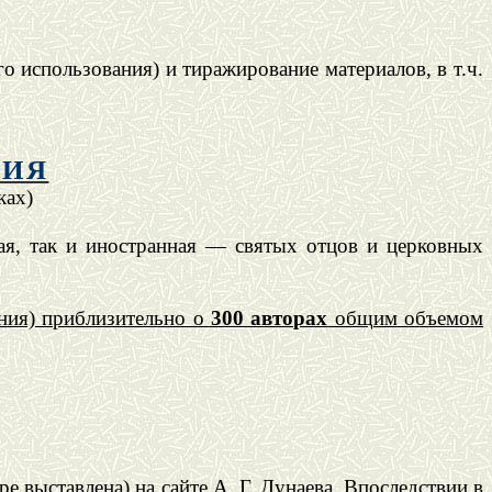
о использования) и тиражирование материалов, в т.ч.
ФИЯ
ках)
я, так и иностранная — святых отцов и церковных
ния) приблизительно о
300 авторах
общим объемом
 выставлена) на сайте А. Г. Дунаева. Впоследствии в