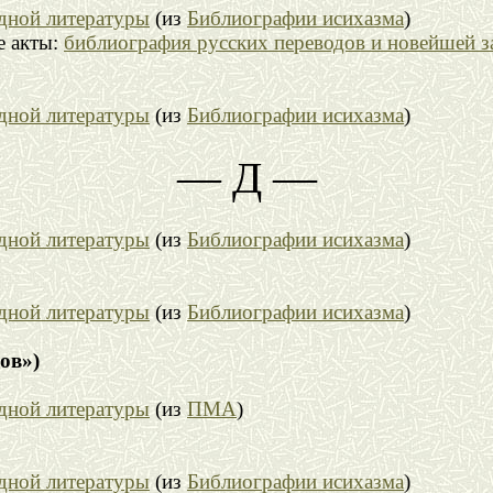
адной литературы
(из
Библиографии исихазма
)
е акты:
библиография русских переводов и новейшей з
адной литературы
(из
Библиографии исихазма
)
— Д —
адной литературы
(из
Библиографии исихазма
)
адной литературы
(из
Библиографии исихазма
)
ов»)
адной литературы
(из
ПМА
)
адной литературы
(из
Библиографии исихазма
)