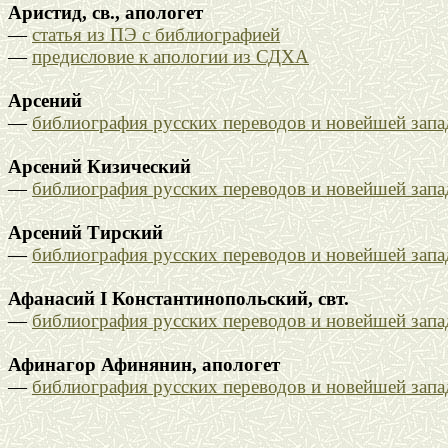
Аристид, св., апологет
—
статья из ПЭ с библиографией
—
предисловие к апологии из СДХА
Арсений
—
библиография русских переводов и новейшей зап
Арсений Кизический
—
библиография русских переводов и новейшей зап
Арсений Тирский
—
библиография русских переводов и новейшей зап
Афанасий I Константинопольский, свт.
—
библиография русских переводов и новейшей зап
Афинагор Афинянин, апологет
—
библиография русских переводов и новейшей зап