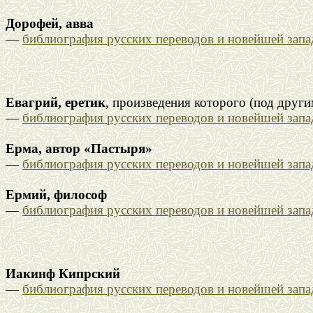
Дорофей, авва
—
библиография русских переводов и новейшей зап
Евагрий, еретик
, произведения которого (под друг
—
библиография русских переводов и новейшей зап
Ерма, автор «Пастыря»
—
библиография русских переводов и новейшей зап
Ермий, философ
—
библиография русских переводов и новейшей зап
Иакинф Кипрский
—
библиография русских переводов и новейшей зап