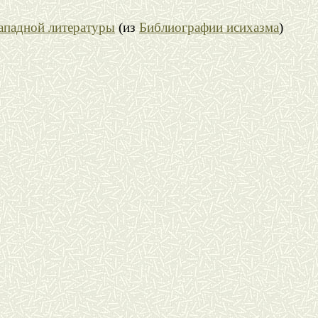
ападной литературы
(из
Библиографии исихазма
)