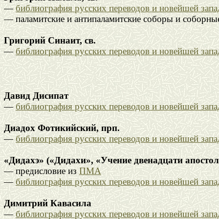
—
библиография русских переводов и новейшей зап
— паламитские и антипаламитские соборы и соборны
Григорий Синаит, св.
—
библиография русских переводов и новейшей зап
Давид Дисипат
—
библиография русских переводов и новейшей зап
Диадох Фотикийский, прп.
—
библиография русских переводов и новейшей зап
«Дидахэ» («Дидахи», «Учение двенадцати апостол
— предисловие из
ПМА
—
библиография русских переводов и новейшей зап
Димитрий Кавасила
—
библиография русских переводов и новейшей зап