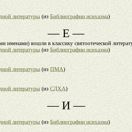
адной литературы
(из
Библиографии исихазма
)
— Е —
ими именами) вошли в классику святоотеческой литера
адной литературы
(из
Библиографии исихазма
)
адной литературы
(из
ПМА
)
адной литературы
(из
СДХА
)
— И —
адной литературы
(из
Библиографии исихазма
)