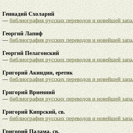
Геннадий Схоларий
—
библиография русских переводов и новейшей зап
Георгий Лапиф
—
библиография русских переводов и новейшей зап
Георгий Пелагонский
—
библиография русских переводов и новейшей зап
Григорий Акиндин, еретик
—
библиография русских переводов и новейшей зап
Григорий Вриенний
—
библиография русских переводов и новейшей зап
Григорий Кипрский, св.
—
библиография русских переводов и новейшей зап
Григорий Палама, св.