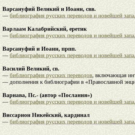
Варсануфий Великий и Иоанн, свв.
—
библиография русских переводов и новейшей зап
Варлаам Калабрийский, еретик
—
библиография русских переводов и новейшей зап
Варсануфий и Иоанн, прпп.
—
библиография русских переводов и новейшей зап
Василий Великий, св.
—
библиография русских переводов
, включающая инт
— дополнения к библиографии в «Православной энцик
Варнава, Пс.- (автор «Послания»)
—
библиография русских переводов и новейшей зап
Виссарион Никейский, кардинал
—
библиография русских переводов и новейшей зап