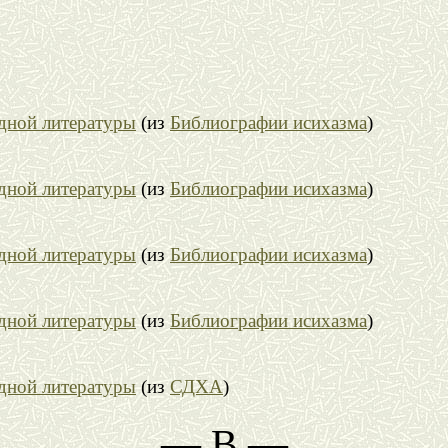
адной литературы
(из
Библиографии исихазма
)
адной литературы
(из
Библиографии исихазма
)
адной литературы
(из
Библиографии исихазма
)
адной литературы
(из
Библиографии исихазма
)
адной литературы
(из
СДХА
)
— В —