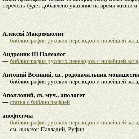
перечень будет добавлено указание на время жизни и 
Алексей Макремволит
—
библиография русских переводов и новейшей зап
Андроник III Палеолог
—
библиография русских переводов и новейшей зап
Антоний Великий, св., родоначальник монашеств
— библиография русских переводов и новейшей запа
Аполлоний, св. муч., апологет
—
статья с библиографией
апофтегмы
—
библиография русских переводов и новейшей зап
—
см. также
: Палладий, Руфин