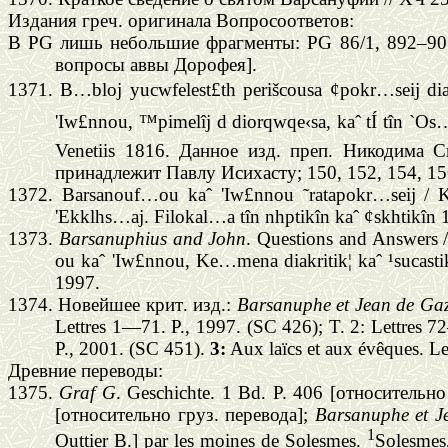
Издания греч. оригинала Вопросоответов:
В PG лишь небольшие фрагменты: PG 86/1, 892–901
вопросы аввы Дорофея].
1371.
B…bloj yucwfelest£th perišcousa ¢pokr…seij d
'Iw£nnou, ™pimelîj d diorqwqe‹sa, kaˆ tÍ tîn 
Venetiis 1816. Данное изд. преп. Никодима С
принадлежит Павлу Исихасту; 150, 152, 154, 1
1372.
Barsanouf…ou kaˆ 'Iw£nnou ˜ratapokr…seij
/
K
'Ekklhs…aj. Filokal…a tîn nhptikîn kaˆ ¢skhtikîn
1373.
Barsanuphius and John
. Questions and Answers /
ou
kaˆ
'Iw£nnou
,
Ke…mena diakritik¦ kaˆ ¹sucasti
1997.
1374.
Новейшее
крит
.
изд
.:
Barsanuphe et Jean de Ga
Lettres 1—71. P., 1997. (SC 426); T. 2: Lettres 
P., 2001. (SC 451).
3:
Aux la
ї
cs et aux év
ê
ques. L
Древние переводы:
1375.
Graf G
. Geschichte.
1 Bd. P. 406 [
относительно
[относительно груз. перевода];
Barsanuphe et J
1
Outtier B.] par les moines de Solesmes.
Solesmes