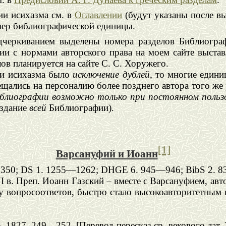
ии исихазма см. в
Оглавлении
(будут указаны после в
омер библиографической единицы.
черкиванием выделены номера разделов Библиограф
ии с нормами авторского права на моем сайте выстав
ов планируется на сайте С. С. Хоружего.
ии исихазма было
исключение дублей
, то многие един
щались на персоналию более позднего автора того же р
Библиографии возможно только при постоянном поль
издание
всей
Библиографии).
[1]
Варсануфий и Иоанн
7350; DS 1. 1255—1262; DHGE 6.
945—946; BibS 2. 
VI в. Преп. Иоанн Газский – вместе с Варсануфием, а
 вопросоответов, быстро стало высокоавторитетным 
. 1827. 249—252. [Перевод-пересказ ср.-векового лат.