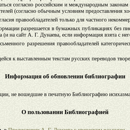
аться согласно российским и международным законам 
телей (согласно обычным условиям предоставления хо
гласия правообладателей только для частного некомме
формации разрешается в бумажных публикациях без пи
и на сайт А. Г. Дунаева, если информация взята с него
сьменного разрешения правообладателей категоричес
йся к выставленным текстам русских переводов творе
Информация об обновлении библиографии
ии, не вошедшие в печатную Библиографию исихазма,
О пользовании Библиографией
. в
Предисловии А. Г. Дунаева к греческим разделам
.