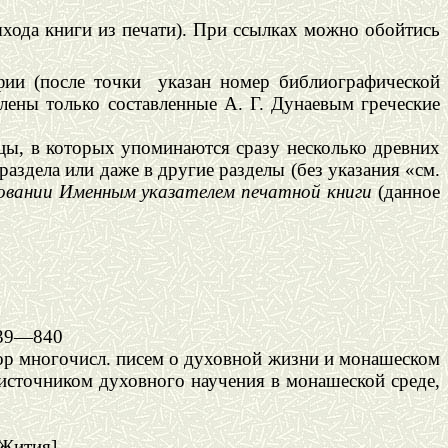
ыхода книги из печати). При ссылках можно обойтись
ии (после точки
указан номер библиографической
лены только составленные А. Г. Дунаевым греческие
ицы, в которых упоминаются сразу несколько древних
аздела или даже в другие разделы (без указания «см.
зовании Именным указателем
печатной книги
(данное
839—840
втор многочисл. писем о духовной жизни и монашеском
источником духовного научения в монашеской среде,
 Жития].