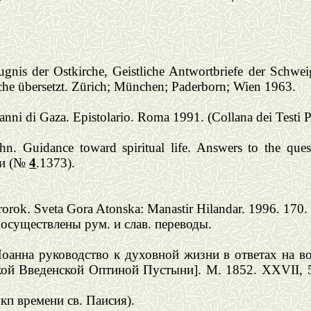
gnis der Ostkirche, Geistliche Antwortbriefe der Schwe
sche übersetzt. Zürich; München; Paderborn; Wien 1963.
ni di Gaza. Epistolario. Roma 1991. (Collana dei Testi Pat
hn. Guidance toward spiritual life. Answers to the que
тти (№
4
.13
73
).
Prorok. Sveta Gora Atonska: Manastir Hilandar.
1996. 170.
 осуществлены рум.
и слав. переводы.
анна руководство к духовной жизни в ответах на во
кой Введенской Оптиной Пустыни]. М. 1852. XXVII, 5
ркп времени св. Паисия).