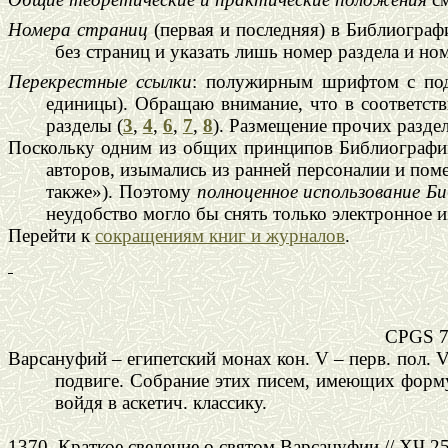
Номера страниц
(первая и последняя) в Библиограф
без страниц и указать лишь номер раздела и н
Перекрестные ссылки
: полужирным шрифтом с под
единицы). Обращаю внимание, что в соответств
разделы (
3
,
4
,
6
,
7
,
8
). Размещение прочих раздел
Поскольку одним из общих принципов Библиограф
авторов, изымались из ранней персоналии и поме
также»). Поэтому
полноценное использование 
неудобство могло бы снять только электронное 
Перейти к
сокращениям книг и журналов
.
CPGS
Варсануфий – египетский монах кон. V – перв. пол. 
подвиге. Собрание этих писем, имеющих форму
войдя в аскетич. классику.
1370. Краткое сведение о святом Варсануфии // ХЧ 25