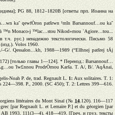
идима]; PG 88, 1812–1820B [ответы прп. Иоанна на
în Ðs…wn kaˆ qewfÒron patšrwn ¹mîn Barsannouf…ou kaˆ
r¦ toà ™n Monaco‹j ™lac…stou Nikod»mou `Agiore…tou...
 в т.ч. рус.) ненадежно текстологически. Письмо 58
(изд.).
Volos 1960.
/
–
G/. Qessalon…kh, 1988
—
1989 (“Ellhnej patšrej tÁj
172) [
только
главы
1—124].
*
Переизд
.:
Barsannouf…
Ag…ou 'Iw£nnou ProdrÒmou Karša. T. A/, B/. 'AqÁnai,
ngelis-Noah P. de, trad. Regnault L
.
1:
Aux solitaires. T. 1:
res 224—398. P., 2000. (SC 450); T. 2: Lettres 399—616.
orgiens littéraires du Mont Sina
ї
(№
14
.120).
116—117
grec [par Regnault L. et Lemaire P.] et du géorgien [par
/ AB 1993.
111(3—4). 418—419. [Греч. и груз. тексты