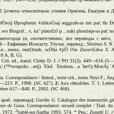
 [ответы относительно учения Оригена, Евагрия и Д
iafÒroij Øpoqšsesin ¢nhkoÚsaj suggrafe‹sa mn par¦ t
`Os…wn Biograf…v, kaˆ platut£tJ p…naki ploutisqe‹sa pa
вятогорца (и, соответственно, все переводы с него,
56 – Евфимию Исихасту. Улучш. переизд.:
Shoinas S.
N.
e…meno, met£frash, scÒlia ¢pÕ t¾n
Zacari£dou S.
A
10 A, B, G).
 Crit. ed., transl. Chitty D. J. // PO 31(3). 449—616 (5—
k¦
(™rwtapokr…seij). 'Ekd. `Etoimas…a `Ier©j MonÁj `
za
. Correspondance / Introd., texte crit., notes Neyt F., A
72—223. P., 1998. (SC 427).
2:
Aux c
й
nobites. T. 1: Lett
ettres 617—848. P., 2002. (SC 468).
араб
.
перевода
];
Garitte G
. Catalogue des manuscrits gé
ean de Gaza.
Correspondance: recueil complet / Trad. du 
2
, 1972.
Sablé-sur-Sarthe 1993. 574. *
Рец
.:
Zanetti U.
/