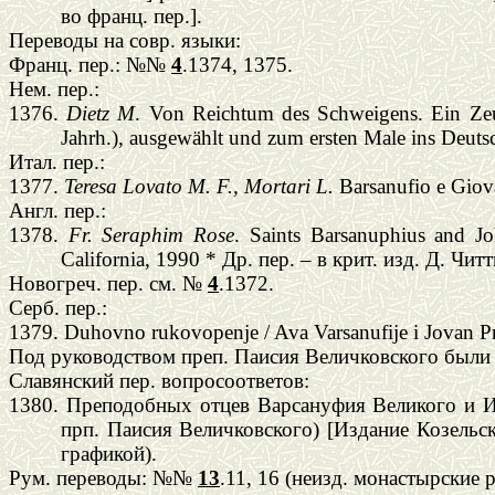
во франц. пер.].
Переводы на совр. языки:
Франц. пер.: №№
4
.1374, 1375.
Нем. пер.:
1376.
Dietz M
. Von Reichtum des Schweigens. Ein Zeu
Jahrh.), ausgewählt und zum ersten Male ins Deut
Итал
.
пер
.:
1377.
Teresa Lovato M. F., Mortari L.
Barsanufio e Giovan
Англ
.
пер
.:
1378.
Fr. Seraphim Rose
. Saints Barsanuphius and Jo
California, 1990 * Др. пер. – в крит. изд. Д. Чи
Новогреч. пер. см.
№
4
.13
72
.
Серб
.
пер
.:
1379. Duhovno rukovo
р
enje / Ava Varsanufije i Jovan 
Под руководством преп. Паисия Величковского были
Славянский пер. вопросоответов:
1380. Преподобных отцев Варсануфия Великого и Ио
прп. Паисия Величковского) [Издание Козельс
графикой).
Рум. переводы: №№
13
.11, 16 (неизд. монастырские 