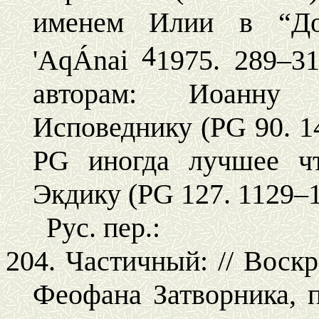
именем Илии в “До
4
'
Aq
Á
nai
1975
.
289–31
авторам: Иоанну 
Исповеднику (PG 90. 1
PG иногда лучшее чт
Экдику (PG 127. 1129–
Рус. пер.:
204. Частичный: // Воскр
Феофана Затворника, п