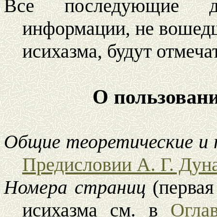
Все последующие д
информации, не вошед
исихазма, будут отмеча
О пользован
Общие теоретические и 
Предисловии А. Г. Дуна
Номера страниц
(первая
исихазма см. в
Огла