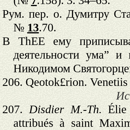
(№
7
.158).
3. 34–65.
Рум. пер. о. Думитру Ст
№
13
.70.
В ThEE ему приписыва
деятельности ума” и 
Никодимом Святогорце
206.
Qeotok£rion.
Venetiis
Ис
207.
Disdier M.-Th.
Élie 
attribués à saint Maxi