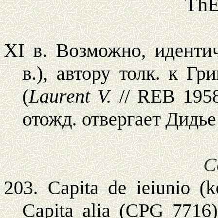
ThE
XI в. Возможно, иденти
в.), автору толк. к Гр
(
Laurent V.
// REB 195
отожд. отвергает Дидье
С
203. Capita de ieiunio (
k
Capita alia (CPG 7716