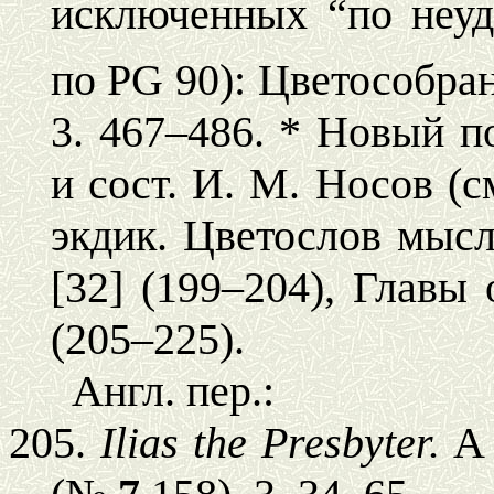
исключенных “по неуд
по PG 90): Цветособра
3. 467–486. * Новый п
и сост. И. М. Носов (
экдик. Цветослов мыс
[32] (199–204), Главы
(205–225).
Англ
.
пер
.:
205.
Ilias the Presbyter.
A 