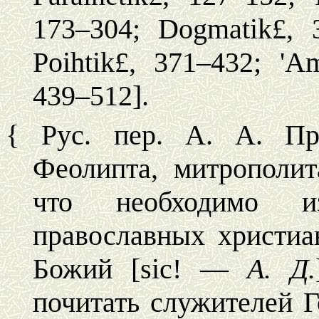
173–304;
Dogmatik£,
Poihtik£,
371–432;
'Am
439–512].
{
Рус. пер. А. А. Пр
Феолипта, митрополит
что необходимо и
православных христиа
Божий [
sic
! —
А. Д.
почитать служителей Г