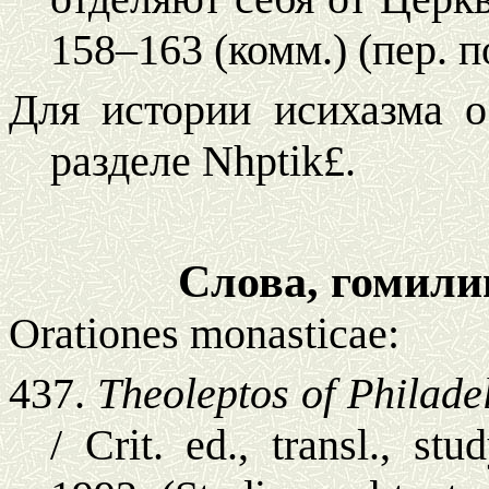
158–163 (комм.) (пер. по
Для истории исихазма о
разделе
Nhptik£
.
Слова, гомилии
Orationes
monasticae
:
437.
Theoleptos of Philade
/
С
rit
.
ed., transl., st