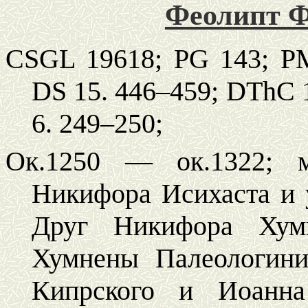
Феол
ипт 
CSGL 19618; PG 143; P
DS 15. 446–459; DThC 1
6.
249–250;
Ок.1250 — ок.1322; м
Никифора Исихаста и 
Друг Никифора Хум
Хумнены Палеологини
Кипрского и Иоанн