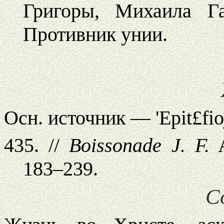
Григоры, Михаила Г
Противник унии.
Осн. источник —
'Epit£fi
435. //
Boissonade J.
F.
A
183–239.
С