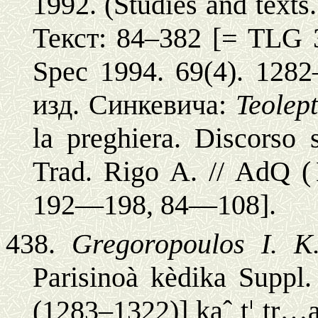
1992. (Studies and texts.
Текст
: 84–382 [= TLG 
Spec 1994.
69(4). 1282
изд. Синкевича
:
Teolept
la preghiera. Discorso s
Trad. Rigo A. // AdQ
192—198, 84—108].
438.
Gregoropoulos
I. 
Parisinoà kèdika
Suppl.
(1283–1322)]
kaˆ t¦ tr