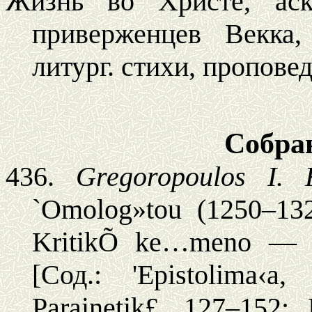
Жизнь во Христе, аск
приверженцев Векка,
литург. стихи, проповед
Собра
436.
Gregoropoulo
s
I. 
`Omolog»tou (
1250–13
KritikÕ ke…meno
[
Сод
.:
'Epistolima‹a
Parainetik£,
127–152;
K