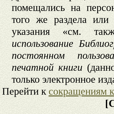
помещались на персо
того же раздела или
указания «см. та
использование Библи
постоянном пользо
печатной книги
(данн
только электронное из
Перейти к
сокращениям к
[С