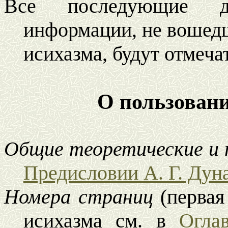
Все последующие д
информации, не вошед
исихазма, будут отмеча
О пользован
Общие теоретические и 
Предисловии А. Г. Дуна
Номера страниц
(первая
исихазма см. в
Огла