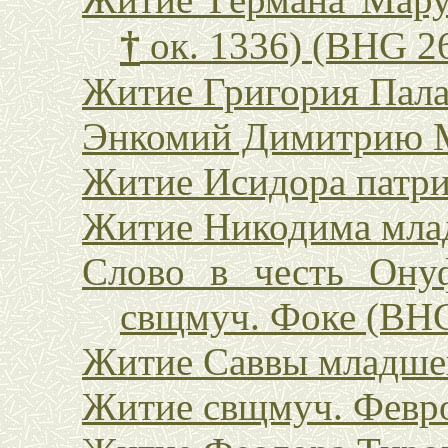
†
ок. 1336) (BHG 2
Житие Григория Пал
Энкомий Димитрию М
Житие Исидора патр
Житие Никодима млад
Слово в честь Ону
свщмуч. Фоке (BH
Житие Саввы младшег
Житие свщмуч. Февр