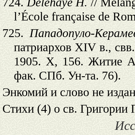
724.
Delehaye H.
// Mélang
l’École française de Ro
725.
Пападопуло-Кераме
патриархов XIV в., свв
1905. Х, 156. Житие Аф
фак. СПб. Ун-та. 76).
Энкомий и слово не изда
Стихи (4) о св. Григории 
Исс