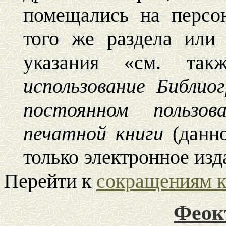
помещались на персо
того же раздела или
указания «см. та
использование Библи
постоянном пользо
печатной книги
(данн
только электронное из
Перейти к
сокращениям к
Феок