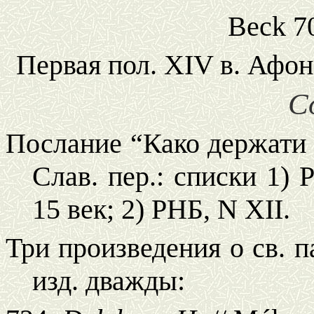
Beck 7
Первая пол. XIV в. Афон
С
Послание “Како держати п
Слав. пер.: списки 1) 
15 век; 2) РНБ, N XII.
Три произведения о св. п
изд. дважды: