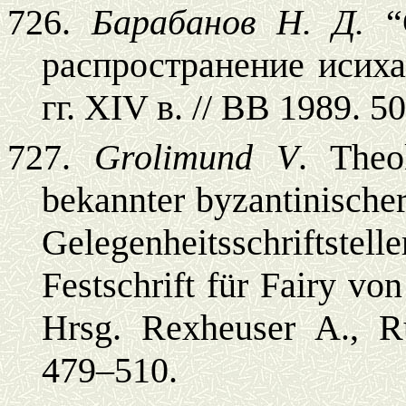
726.
Барабанов Н. Д.
“С
распространение исиха
гг. XIV в. // ВВ 1989.
50
727.
Grolimund V
. Theo
bekannter byzantinische
Gelegenheitsschriftst
Festschrift für Fairy vo
Hrsg. Rexheuser A., R
479–510.