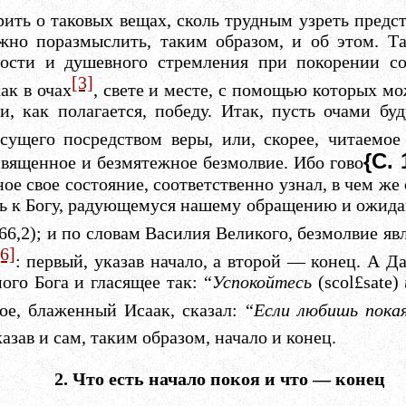
ить о таковых вещах, сколь трудным узреть предст
жно поразмыслить, таким образом, и об этом. Та
ности и душевного стремления при покорении с
[3]
ак в очах
, свете и месте, с помощью которых м
ти, как полагается, победу. Итак, пусть очами б
сущего посредством веры, или, скорее, читаемо
{С. 
вященное и безмятежное безмолвие. Ибо гово
ное свое состояние, соответственно узнал, в чем же
дить к Богу, радующемуся нашему обращению и ож
66,2); и по словам Василия Великого, безмолвие я
[6]
: первый, указав начало, а второй — конец. А Д
ого Бога и гласящее так: “
Успокойтесь
(
scol£sate
)
ое, блаженный Исаак, сказал: “
Если любишь покая
казав и сам, таким образом, начало и конец.
2. Что есть начало покоя и что — конец