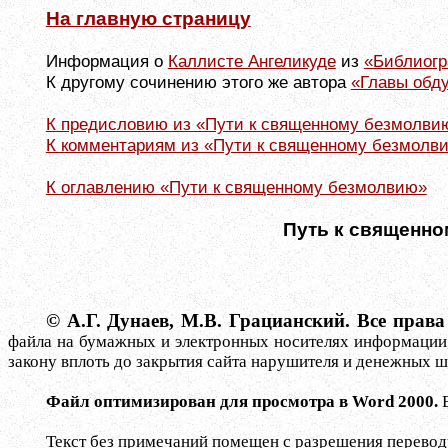
На главную страницу
Информация о
Каллисте Ангеликуде
из
«Библиог
К другому сочинению этого же автора
«Главы обду
К предисловию из «Пути к священному безмолви
К комментариям из «Пути к священному безмолв
К оглавлению «Пути к священному безмолвию»
Путь к священному б
© А.Г. Дунаев, М.В. Грацианский. Все пра
файла на бумажных и электронных носителях информации, в
закону вплоть до закрытия сайта нарушителя и денежных ш
Файл оптимизирован для просмотра в
Word
2000.
Текст без примечаний помещен с разрешения перевод