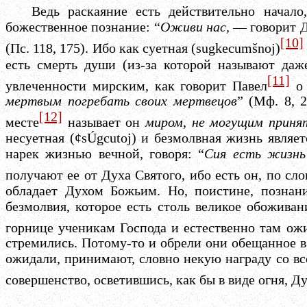
Ведь раскаяние есть действительно начал
божественное познание: “
Оживи нас,
— говорит 
[10]
(Пс. 118, 175). Ибо как суетная (
sugkecumšnoj
)
есть смерть души (из-за которой называют да
[11]
увлеченности мирским, как говорит Павел
мертвым погребать своих мертвецов
” (Мф. 8, 
[12]
месте
называет он
миром
,
не могущим приня
несуетная (
¢sÚgcutoj
) и безмолвная жизнь являет
нарек жизнью вечной, говоря: “
Сия есть
жизнь
получают ее от Духа Святого, ибо есть он, по с
обладает Духом Божьим. Но, поистине, познани
безмолвия, которое есть столь великое обожива
горнице ученикам Господа и естественно там ож
стремились. Потому-то и обрели они обещанное в 
ожидали, принимают, словно некую награду со вс
совершенство, осветившись, как бы в виде огня, Ду