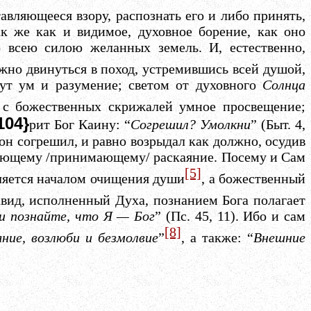
авляющееся взору, распознать его и либо принять,
к же как и видимое, духовное борение,
как оно
о всею силою желанных земель. И, естественно,
ожно двинуться в поход, устремившись всей душой,
удут ум и разумение; светом от духовного
Солнца
е с божественных скрижалей умное просвещение;
104}
рит Бог Каину: “
Согрешил?
Умолкни
” (Быт. 4,
 он согрешил, и равно возрыдал как должно, осудив
идающему /принимающему/ раскаяние. Посему и Сам
[5]
вляется началом очищения души
, а божественный
авид, исполненный Духа, познанием Бога полагает
и познайте, что Я —
Бог
” (Пс. 45, 11). Ибо и сам
[8]
ние, возлюби и безмолвие
”
, а также: “
Внешние