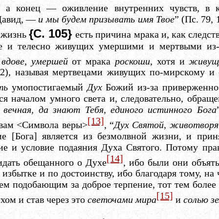
о, а конец — оживление внутренних чувств, в 
Давид, —
и мы будем призывать
имя Твое
” (Пс. 79, 
{С. 105}
жизнь
есть причина мрака и, как следств
же и телесно живущих умершими и мертвыми из-з
о
вдове
,
умершей
от мрака
роскоши
, хотя и
живущ
22), называя мертвецами живущих по-мирскому и 
ть
умопостигаемый
Дух
Божий из-за приверженнос
ся началом умного света и, следовательно, обращен
 вечная, да знают Тебя, единого истинного Бога
[13]
ловам <Символа веры>
, “
Дух Святой
,
животворя
е [Бога] является из безмолвной жизни, и при
ние и условие подаяния Духа Святого. Потому пра
[14]
идать обещанного о Духе
, ибо были они объят
избытке и по достоинству, ибо благодаря тому, на 
ем подобающим за доброе терпение, тот тем более 
[15]
хом и став через это
светочами мира
и
солью з