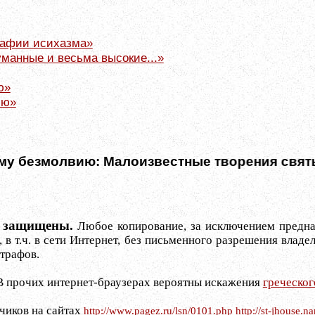
рафии исихазма»
манные и весьма высокие...»
ю»
ию»
езмолвию: Малоизвестные творения святых о
ва защищены.
Любое копирование, за исключением предна
 т.ч. в сети Интернет, без письменного разрешения владел
трафов.
В прочих интернет-браузерах вероятны искажения
греческо
чиков на сайтах
http://www.pagez.ru/lsn/0101.php
http://st-jhouse.n