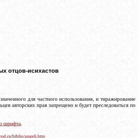
тцов-исихастов
значенного для частного использования, и тиражирование
ьцев авторских прав запрещено и будет преследоваться по
го шрифта
.
arod.ru/biblio/angeli.htm