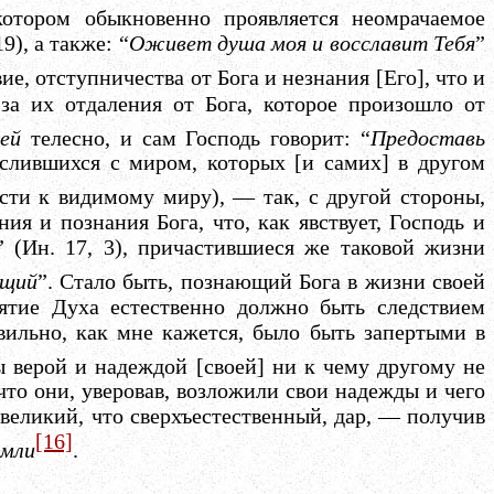
котором обыкновенно проявляется неомрачаемое
19), а также: “
Оживет душа моя и восславит Тебя
”
ие, отступничества от Бога и незнания [Его], что и
а их отдаления от Бога, которое произошло от
ей
телесно, и сам Господь говорит: “
Предоставь
слившихся с миром, которых [и самих] в другом
ти к видимому миру), — так, с другой стороны,
ия и познания Бога, что, как явствует, Господь и
” (Ин. 17, 3), причастившиеся же таковой жизни
щий
”. Стало быть, познающий Бога в жизни своей
нятие Духа естественно должно быть следствием
вильно, как мне кажется, было быть запертыми в
ы верой и надеждой [своей] ни к чему другому не
что они, уверовав, возложили свои надежды и чего
великий, что сверхъестественный, дар, — получив
[16]
емли
.