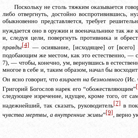
Поскольку не столь тяжким оказывается говор
либо отвергнуть, достойно воспротивившись
,
ну
обыкновенно представляется, требует решитель
нуждается оно в оружии и военачальнике так же к
и, следуя цели, повергнуть противника и обрес
[4]
правды
— осиявание, [исходящее] от [всего]
подобающим же местом, как это естественно, — с
7), — чтобы, конечно, ум, вернувшись в естествен
многое в себе и, таким образом, начал бы восхо
Он ясно говорит, что
взирает на безмолвного
(Ис. 
Григорий Богослов нарек его “обожествляющим”
следующее изречение, идущее, кроме того, от сам
[7]
надежнейший, так сказать, руководитель
в пок
[9]
чувства мертвы, а внутренние живы
”
, верно у