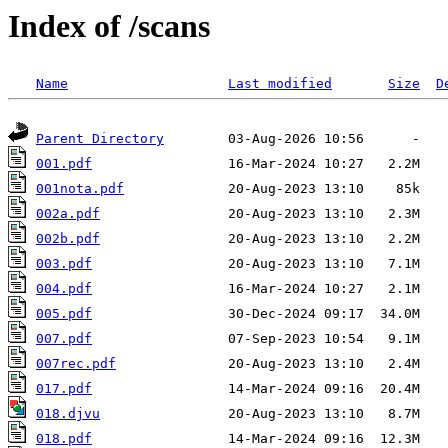
Index of /scans
Name
Last modified
Size
D
Parent Directory
001.pdf
001nota.pdf
002a.pdf
002b.pdf
003.pdf
004.pdf
005.pdf
007.pdf
007rec.pdf
017.pdf
018.djvu
018.pdf