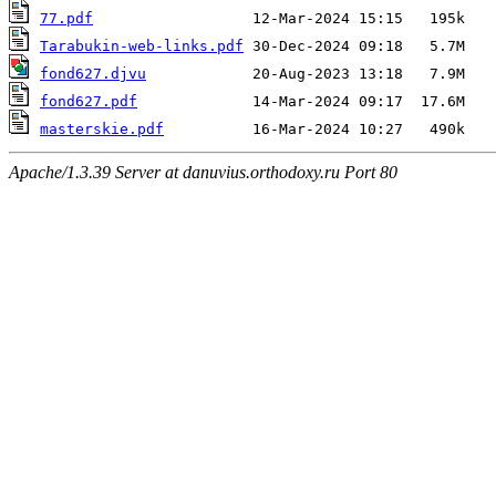
77.pdf
Tarabukin-web-links.pdf
fond627.djvu
fond627.pdf
masterskie.pdf
Apache/1.3.39 Server at danuvius.orthodoxy.ru Port 80