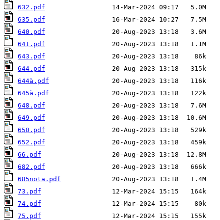
632.pdf
635.pdf
640.pdf
641.pdf
643.pdf
644.pdf
644à.pdf
645à.pdf
648.pdf
649.pdf
650.pdf
652.pdf
66.pdf
682.pdf
685nota.pdf
73.pdf
74.pdf
75.pdf