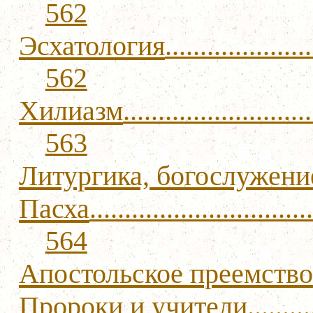
562
Эсхатология
.....................
562
Хилиазм
...........................
563
Литургика, богослужени
Пасха
................................
564
Апостольское преемство
Пророки и учители
.........