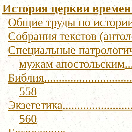
История церкви времен
Общие труды по истории
Собрания текстов (антол
Специальные патрологич
мужам апостольским
..
Библия
.............................
558
Экзегетика
.......................
560