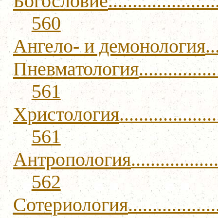
Богословие
......................
560
Ангело- и демонология
..
Пневматология
................
561
Христология
....................
561
Антропология
.................
562
Сотериология
..................