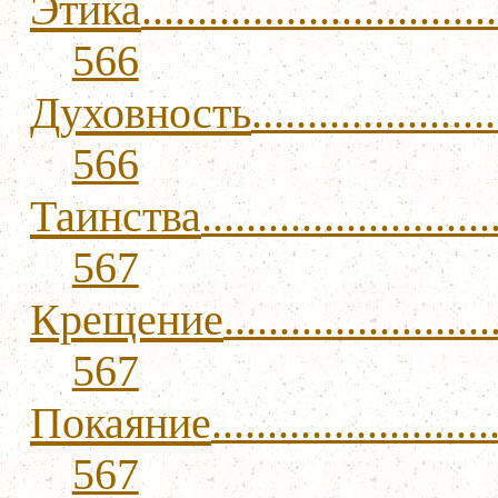
Этика
................................
566
Духовность
......................
566
Таинства
..........................
567
Крещение
........................
567
Покаяние
.........................
567