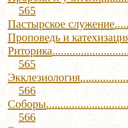
565
Пастырское служение
....
Проповедь и катехизаци
Риторика
..........................
565
Экклезиология
................
566
Соборы
............................
566