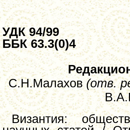
УДК 94/99
ББК 63.3(0)4
Редакцион
С.Н.Малахов
(отв. р
В.А.
Византия: общест