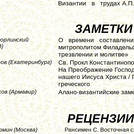
Византии
в
трудах А.П
ЗАМЕТКИ
горлинский
О
времени
составлени
д)
митрополитом Филадель
трезвлении и молитве»
ров (Екатеринбург)
Св. Прокл Константинопол
На Преображение Господ
нашего Иисуса Христа / 
греческого
хов (Армавир)
Алано-византийские замет
РЕЦЕНЗИИ
рмин (Москва)
Рансимен С. Восточная с