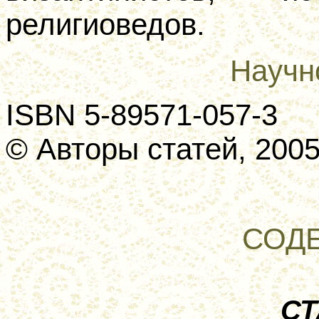
религиоведов.
Научн
I
S
ВN 5-89571-057-3
© Авторы статей, 200
СОД
СТ