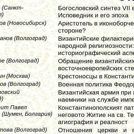
 (Санкт-
Богословский синтез VII в
г)
Исповедник и его эпоха
ов (Новосибирск)
Аристотель в иконоборче
стороне?
анов (Волгоград)
Византийские филактери
народной религиозности:
историографический асп
ое (Волгоград)
Обращение византийски
восточноевропейских ст
ин (Москва)
Крестоносцы в Констант
ов (Волгоград)
Военная политика Феодор
товский
Византийская армия при 
д)
наемники на службе имп
рит Павел
Константинополският пат
(Шумен, Болгария)
неговото Житие на св. Т
агиография и реалност
това (Волгоград)
Отношения
церкви
и