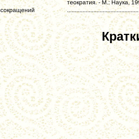
теократия. - М.: Наука, 1
 сокращений
..............................................
Кратк