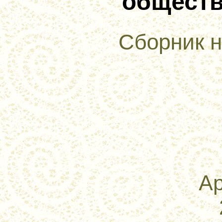
обществ
Сборник н
А