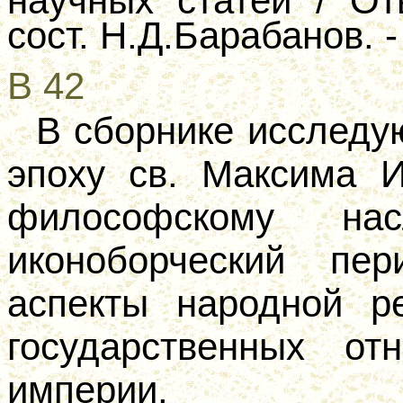
научных статей / От
сост. Н.Д.Барабанов. -
В 42
В сборнике исследу
эпоху св. Максима И
философскому на
иконоборческий пер
аспекты народной ре
государственных от
империи.