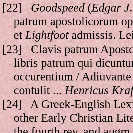
[22]
Goodspeed
(
Edgar J
patrum apostolicorum o
et
Lightfoot
admissis. Lei
[23]
Clavis patrum Apost
libris patrum qui dicuntu
occurentium / Adiuvant
contulit ...
Henricus Kraf
[24]
A Greek-English Lex
other Early Christian Lite
the fourth rev. and augm.