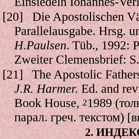
Einsiedeln Iohannes-Verl
[20]
Die Apostolischen Vä
Parallelausgabe. Hrsg. u
H.Paulsen
. Tüb., 1992: 
Zweiter Clemensbrief: S.
[21]
The Apostolic Father
J.R. Harmer.
Ed. and rev
Book House,
1989 (тол
2
парал. греч. текстом)
[в
2. ИНДЕ