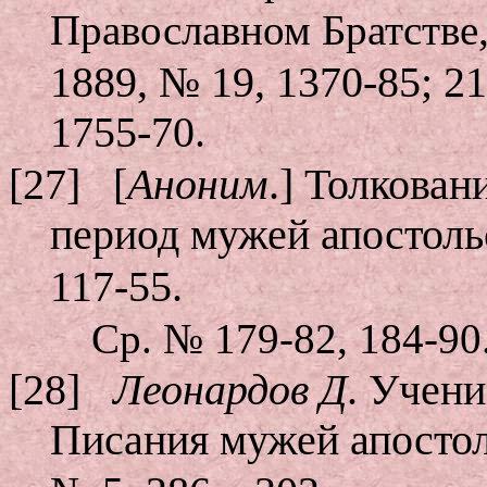
Православном Братстве,
1889, № 19, 1370-85; 21
1755-70.
[27]
[
Аноним
.] Толкован
период мужей апостол
117-55.
Ср. № 179-82, 184-90
[28]
Леонардов Д
. Учени
Писания мужей апосто