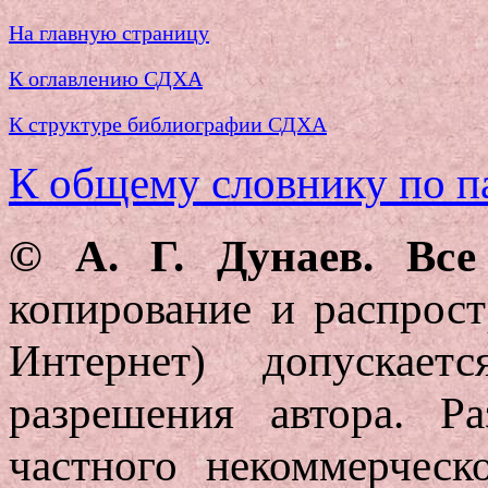
На главную страницу
К оглавлению СДХА
К структуре библиографии СДХА
К общему словнику по п
© А. Г. Дунаев. Вс
копирование и распростр
Интернет) допускает
разрешения автора. Р
частного некоммерческ