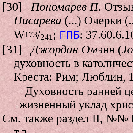
[30]
Пономарев П.
Отзыв
Писарева
(...) Очерки (.
W
/
;
: 37.60.6.1
ГПБ
173
241
[31]
Джордан Омэнн
(
J
духовность в католичес
Креста: Рим; Люблин, 
Духовность ранней це
жизненный уклад хрис
См. также раздел II, №№ 
т.д.