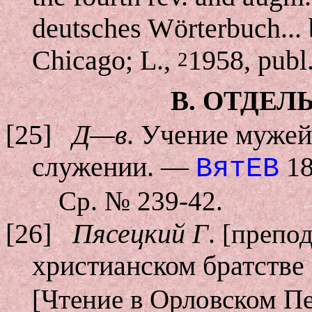
deutsches Wörterbuch...
Chicago; L.,
1958, publ
2
В. ОТДЕЛ
[25]
Д—в
. Учение мужей
служении. —
18
ВятЕВ
Ср. № 239-42.
[26]
Пясецкий Г
.
[препод
христианском братстве
[Чтение в Орловском П