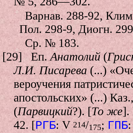
№ 5, 286—302.
Варнав. 288-92, Клим.
Пол. 298-9, Диогн. 2
Ср. № 183.
[29]
Еп.
Анатолий
(
Грис
Л.И. Писарева
(...) «О
вероучения патристичес
апостольских» (...) Каз.
(
Парвицкий
?). [
То же
]
42.
[
: V
/
;
:
РГБ
ГПБ
214
175