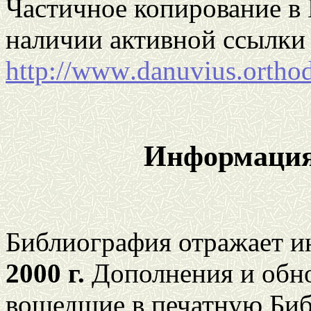
Частичное копирование в 
наличии активной ссылки 
http
://
www
.
danuvius
.
ortho
Информация
Библиография отражает и
2000 г.
Дополнения и обно
вошедшие в печатную Биб