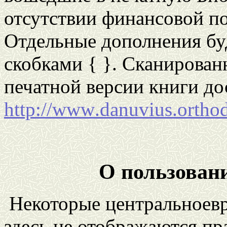
отсутствии финансовой п
Отдельные дополнения бу
скобками { }. Сканирован
печатной версии книги до
http
://
www
.
danuvius
.
ortho
О пользован
Некоторые
центральноев
здесь не отображаются пр