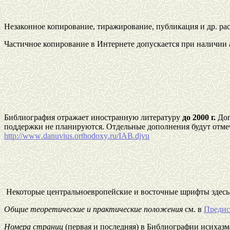
Незаконное копирование, тиражирование, публикация и др. ра
Частичное копирование в Интернете допускается при наличии 
Библиография отражает иностранную литературу
до 2000 г.
Доп
поддержки не планируются. Отдельные дополнения будут отмеч
http
://
www
.
danuvius
.
orthodoxy
.
ru
/
IAB
.
djvu
Некоторые центральноевропейские и восточные шрифты здесь 
Общие теоретические и практические положения
см. в
Предис
Номера страниц
(первая и последняя) в Библиографии исихазм