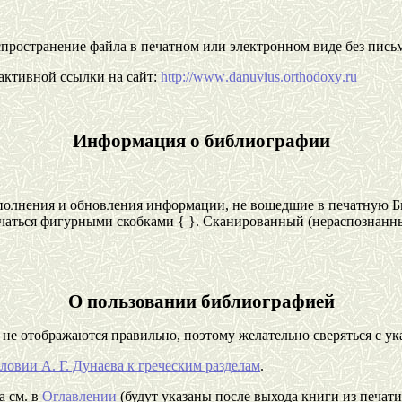
спространение файла в печатном или электронном виде без пись
активной ссылки на сайт:
http
://
www
.
danuvius
.
orthodoxy
.
ru
Информация о библиографии
олнения и обновления информации, не вошедшие в печатную Б
аться фигурными скобками { }. Сканированный (нераспознанный
О пользовании библиографией
не отображаются правильно, поэтому желательно сверяться с у
ловии А. Г. Дунаева к греческим разделам
.
а см. в
Оглавлении
(будут указаны после выхода книги из печат