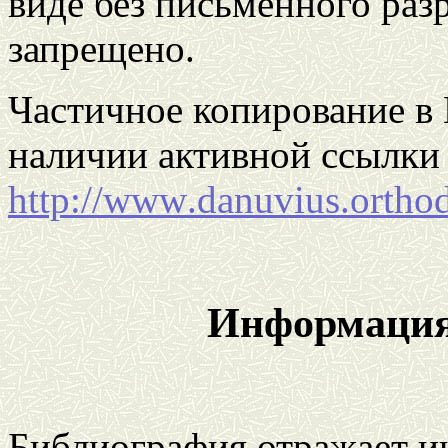
виде без письменного раз
запрещено.
Частичное копирование в 
наличии активной ссылки 
http
://
www
.
danuvius
.
ortho
Информация
Библиография отражает и