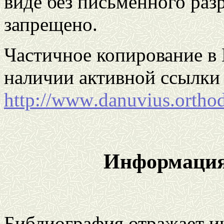
виде без письменного раз
запрещено.
Частичное копирование в 
наличии активной ссылки 
http
://
www
.
danuvius
.
ortho
Информация
Библиография отражает и