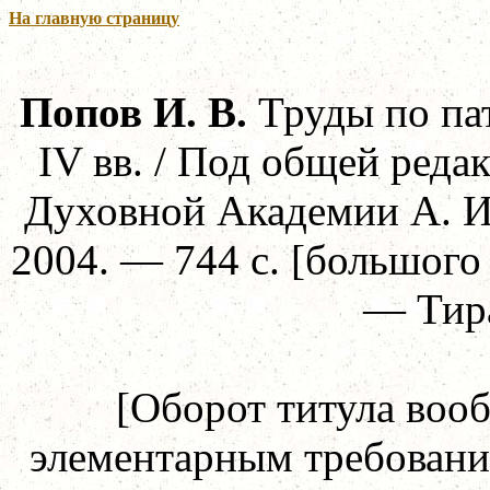
На главную страницу
Попов И. В.
Труды по пат
IV
вв. / Под общей ред
Духовной Академии А. И
2004. — 744 с. [большог
— Тира
[Оборот титула воо
элементарным требовани