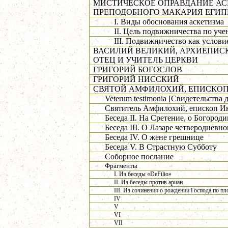
МИСТИЧЕСКОЕ ОПРАВДАНИЕ АС
ПРЕПОДОБНОГО МАКАРИЯ ЕГИП
I. Виды обоснования аскетизма
II. Цель подвижничества по уч
III. Подвижничество как услов
ВАСИЛИЙ ВЕЛИКИЙ, АРХИЕПИС
ОТЕЦ И УЧИТЕЛЬ ЦЕРКВИ
ГРИГОРИЙ БОГОСЛОВ
ГРИГОРИЙ НИССКИЙ
СВЯТОЙ АМФИЛОХИЙ, ЕПИСКО
Veterum
testimonia
[Свидетельства 
Святитель Амфилохий, епископ Ик
Беседа II. На Сретение, о Богород
Беседа III. О Лазаре четверодневн
Беседа IV. О жене грешнице
Беседа V. В Страстную Субботу
Соборное послание
Фрагменты
I. Из беседы «DeFilio»
II. Из беседы против ариан
III. Из сочинения о рождении Господа по пл
IV
V
VI
VII