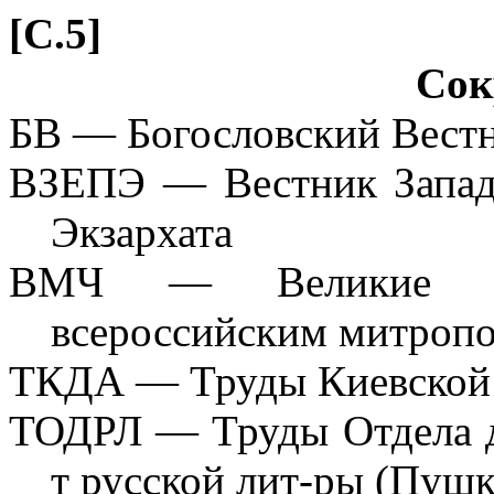
[
C
.5]
Сок
БВ — Богословский Вест
ВЗЕПЭ — Вестник Запад
Экзархата
ВМЧ — Великие Ми
всероссийским митропо
ТКДА — Труды Киевской
ТОДРЛ — Труды Отдела д
т русской лит-ры (Пушк