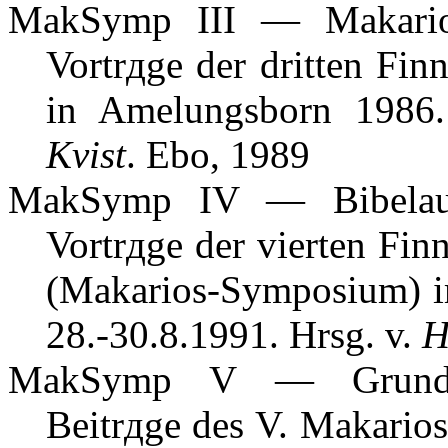
MakSymp III — Makario
Vortrдge der dritten Fi
in Amelungsborn 1986
Kvist
. Еbo, 1989
MakSymp IV — Bibelausl
Vortrдge der vierten Fi
(Makarios-Symposium) i
28.-30.8.1991. Hrsg. v.
H
MakSymp V — Grundbegr
Beitrдge des V. Makario