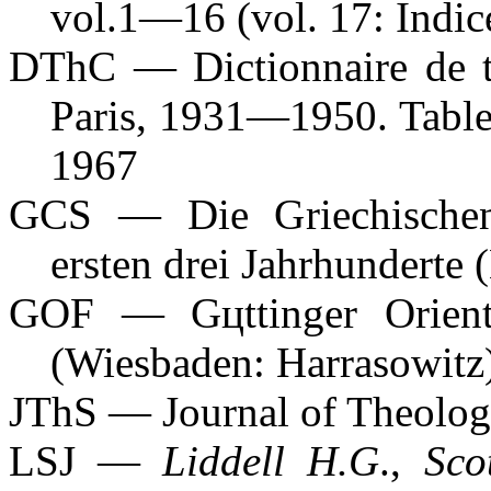
vol.1—16 (vol. 17: Indi
DThC — Dictionnaire de t
Paris, 1931—1950. Table
1967
GCS — Die Griechischen C
ersten drei Jahrhunderte 
GOF — Gцttinger Orientf
(Wiesbaden: Harrasowitz
JThS — Journal of Theologi
LSJ —
Liddell H.G
.,
Sco