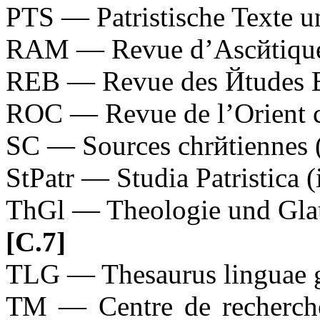
PTS — Patristische Texte u
RAM — Revue d’Ascйtique 
REB — Revue des Йtudes B
ROC — Revue de l’Orient c
SC — Sources chrйtiennes (
StPatr — Studia Patristica (
ThGl — Theologie und Gla
[C.7]
TLG — Thesaurus linguae 
ТМ — Centre de recherche d