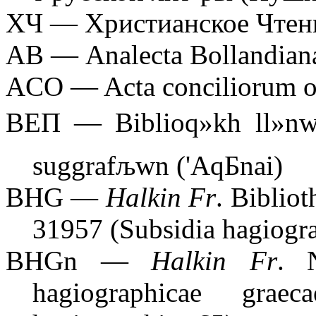
ХЧ — Христианское Чтен
AB
—
Analecta
Bollandian
ACO — Acta conciliorum o
ВЕП —
Biblioq»kh ll»
suggrafљwn ('AqБnai)
BHG —
Halkin Fr
. Biblio
31957 (Subsidia hagiogra
BHGn —
Halkin Fr
. 
hagiographicae grae