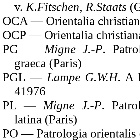
v.
K
.
Fitschen
,
R.Staats
(G
OCA — Orientalia christian
OCP — Orientalia christian
PG —
Migne J.-P
. Patro
graeca (Paris)
PGL —
Lampe G.W.H
. A 
41976
PL —
Migne J.-P
. Patro
latina (Paris)
PO — Patrologia orientalis 