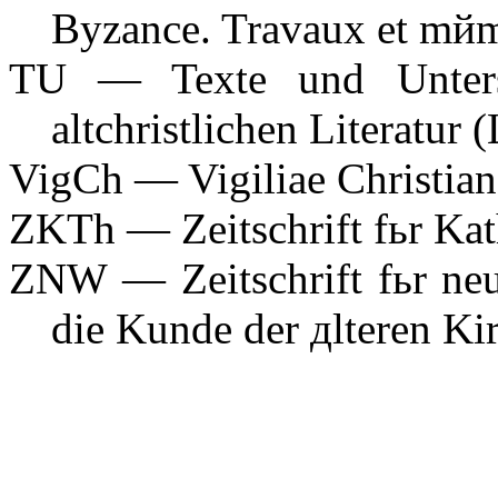
Byzance. Travaux et mйmo
TU — Texte und Unters
altchristlichen Literatur
VigCh — Vigiliae Christian
ZKTh — Zeitschrift fьr Kat
ZNW — Zeitschrift fьr neu
die Kunde der дlteren Ki