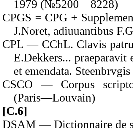
1979 (№5200—8228)
CPGS = CPG + Supplementu
J.Noret, adiuuantibus F.G
CPL — CChL. Clavis patrum
E.Dekkers... praeparavit e
et emendata. Steenbrvgis
CSCO — Corpus scriptor
(Paris—Louvain)
[C.6]
DSAM — Dictionnaire de spi