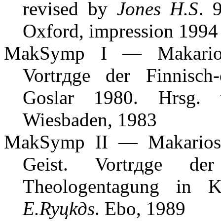
revised by
Jones H.S
. 
Oxford, impression 1994
MakSymp I — Makarios
Vortrдge der Finnisch
Goslar 1980. Hrsg.
Wiesbaden, 1983
MakSymp II — Makarios-
Geist. Vortrдge der
Theologentagung in 
E.Ryцkдs
. Еbo, 1989