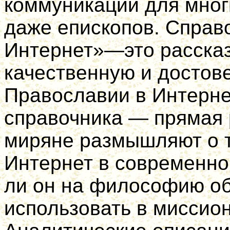
коммуникации для мног
даже епископов. Справ
Интернет»—это рас­сказ 
качественную и достов
Православии в Интерн
спра­вочника — прямая
миряне размышляют о т
Интернет в современной
ли он на философию об
использовать в миссион